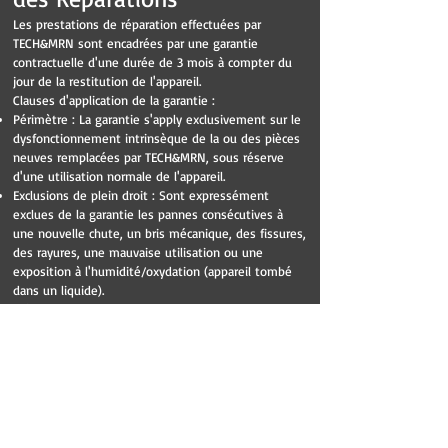
Les prestations de réparation effectuées par
TECH&MRN sont encadrées par une garantie
contractuelle d'une durée de 3 mois à compter du
jour de la restitution de l'appareil.
Clauses d'application de la garantie :
Périmètre : La garantie s'apply exclusivement sur le
dysfonctionnement intrinsèque de la ou des pièces
neuves remplacées par TECH&MRN, sous réserve
d'une utilisation normale de l'appareil.
Exclusions de plein droit : Sont expressément
exclues de la garantie les pannes consécutives à
une nouvelle chute, un bris mécanique, des fissures,
des rayures, une mauvaise utilisation ou une
exposition à l'humidité/oxydation (appareil tombé
dans un liquide).
Préservation du composant (Appareils Android
uniquement) : Pour les smartphones de
l'écosystème Android (incluant notamment les
marques Huawei, Xiaomi, Honor, Wiko, Sony,
Samsung, etc.), l'application de la garantie est
strictement conditionnée à la présentation et à la
restitution de l'emballage d'origine du composant
fourni lors de la réparation.