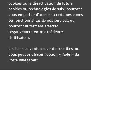
cookies ou la désactivation de futurs
cookies ou technologies de suivi pourront
vous empêcher d'accéder à certaines zones
ou fonctionnalités de nos services, ou
pourront autrement affecter
négativement votre expérience
d'utilisateur.
Les liens suivants peuvent être utiles, ou
vous pouvez utiliser l'option « Aide » de
votre navigateur.
Paramètres des cookies dans Firefox
Paramètres des cookies dans Internet
Explorer
Paramètres des cookies dans Google
Chrome
Paramètres des cookies dans Safari (OS X)
Paramètres des cookies dans Safari (iOS)
Paramètres des cookies dans Android